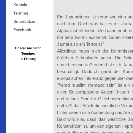
Kontakt
Termine
Ein Jugendlicher ist verschwunden un
Unterstützer
nach ihm. Doch was hat es mit Jamal
Facebook
Afghani ist erfunden. Und dann erfahre
mit dem Koran auskennt, Suren zitiere
Jamal also ein Terrorist?
Allerdings muss sich der Kommissar
üblichen Schubladen passt. Die Salafi
sprechen und außerdem hat sich Jamal 
beschäftigt. Dadurch gerät der Komm
europäischen Intoleranz gegenüber dem 
"fremd muslim niemand sein" ist ein 
einer für europäische Augen "neuen" S
und seinen Sinn für Gleichberechtigun
entblößt das Stück die westliche Versi
hinter denen sich Ausbeutung und Arro
Bald wird klar, dass das westliche Bi
Konstruktion ist, um den eigenen - spri
dass Aufklärung lediglich bedeutet, and